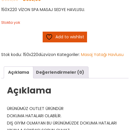
fiyat:
andaki
150X220 VİZON SPA MASAJ SEDYE HAVLUSU.
₺599,00.
fiyat:
₺569,00.
Stokta yok
Add to wishlist
Stok kodu:
150x220düzvizon
Kategoriler:
Masaj Yatağı Havlusu
Açıklama
Değerlendirmeler (0)
Açıklama
ÜRÜNÜMÜZ OUTLET ÜRÜNDÜR
DOKUMA HATALARI OLABİLİR.
DIŞ GİYİM OLMAYAN BU ÜRÜNÜMÜZDE DOKUMA HATALARI