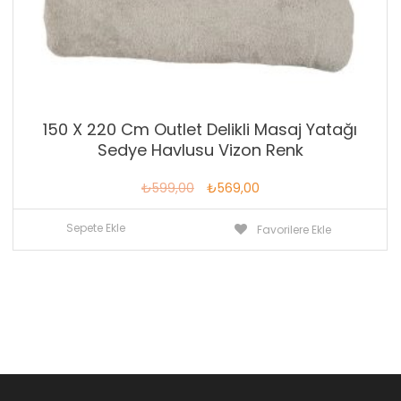
150 X 220 Cm Outlet Delikli Masaj Yatağı
Sedye Havlusu Vizon Renk
Orijinal
Şu
₺
599,00
₺
569,00
fiyat:
andaki
Sepete Ekle
Favorilere Ekle
₺599,00.
fiyat:
₺569,00.