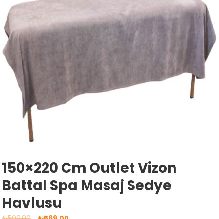
150×220 Cm Outlet Vizon
Battal Spa Masaj Sedye
Havlusu
Orijinal
Şu
₺
599,00
₺
569,00