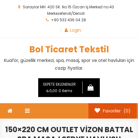
Skip
Saraylar MH. 420 SK. No:15 Özcan İş Merkezî no:43
to
Merkezefendi/Denizli
content
+90 532 436 04 28
Login
Bol Ticaret Tekstil
Kuaför, güzellik merkezi, spa, masaj, spor ve otel havluları için
cazip fiyatlar.
SEPETE EKLENENLER
₺0,00
0 items
Favoriler
(0)
150×220 CM OUTLET VIZON BATTAL