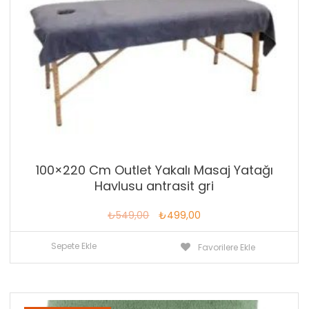
100×220 Cm Outlet Yakalı Masaj Yatağı
Havlusu antrasit gri
Orijinal
Şu
₺
549,00
₺
499,00
fiyat:
andaki
Sepete Ekle
Favorilere Ekle
₺549,00.
fiyat:
₺499,00.