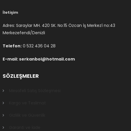
İletişim
Adres: Saraylar MH. 420 SK. No:15 Özcan İş Merkezî no:43
Merkezefendi/Denizli
Telefon:
0 532 436 04 28
E-mail: serkanbol@hotmail.com
SÖZLEŞMELER
Mesafeli Satış Sözleşmesi
Kargo ve Teslimat
Gizlilik ve Güvenlik
Garanti ve İade