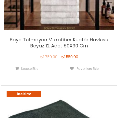
Boya Tutmayan Mikrofiber Kuaför Havlusu
Beyaz 12 Adet 50X90 Cm
Orijinal
Şu
₺
1.750,00
₺
1.550,00
fiyat:
andaki
Sepete Ekle
Favorilere Ekle
₺1.750,00.
fiyat:
₺1.550,00.
İndirim!