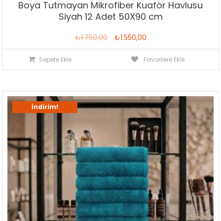
Boya Tutmayan Mikrofiber Kuaför Havlusu
Siyah 12 Adet 50X90 cm
Orijinal
Şu
₺
1.750,00
₺
1.550,00
fiyat:
andaki
Sepete Ekle
Favorilere Ekle
₺1.750,00.
fiyat:
₺1.550,00.
İndirim!