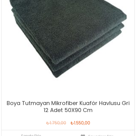
Boya Tutmayan Mikrofiber Kuaför Havlusu Gri
12 Adet 50X90 Cm
Orijinal
Şu
₺
1.750,00
₺
1.550,00
fiyat:
andaki
Sepete Ekle