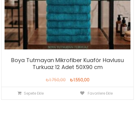
Boya Tutmayan Mikrofiber Kuaför Havlusu
Turkuaz 12 Adet 50X90 cm
Orijinal
Şu
₺
1.750,00
₺
1.550,00
fiyat:
andaki
Sepete Ekle
Favorilere Ekle
₺1.750,00.
fiyat:
₺1.550,00.