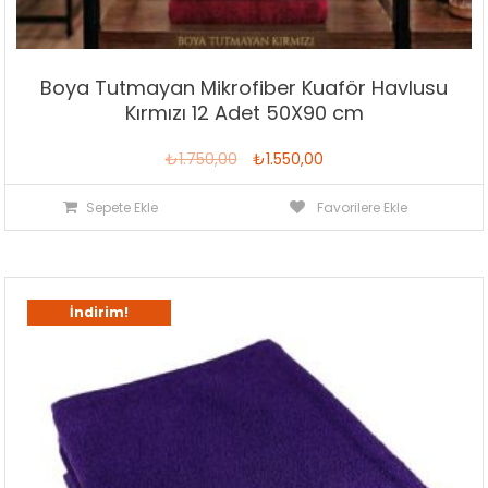
Boya Tutmayan Mikrofiber Kuaför Havlusu
Kırmızı 12 Adet 50X90 cm
Orijinal
Şu
₺
1.750,00
₺
1.550,00
fiyat:
andaki
Sepete Ekle
Favorilere Ekle
₺1.750,00.
fiyat:
₺1.550,00.
İndirim!