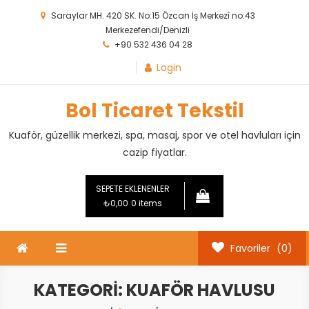
Skip
Saraylar MH. 420 SK. No:15 Özcan İş Merkezî no:43
to
Merkezefendi/Denizli
content
+90 532 436 04 28
Login
Bol Ticaret Tekstil
Kuaför, güzellik merkezi, spa, masaj, spor ve otel havluları için
cazip fiyatlar.
SEPETE EKLENENLER
₺0,00
0 items
Favoriler
(0)
KATEGORI:
KUAFÖR HAVLUSU