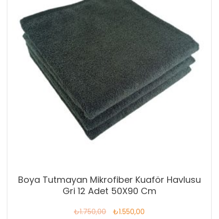
Boya Tutmayan Mikrofiber Kuaför Havlusu
Gri 12 Adet 50X90 Cm
Orijinal
Şu
₺
1.750,00
₺
1.550,00