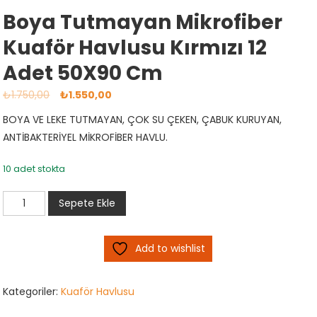
Boya Tutmayan Mikrofiber
Kuaför Havlusu Kırmızı 12
Adet 50X90 Cm
Orijinal
Şu
₺
1.750,00
₺
1.550,00
fiyat:
andaki
BOYA VE LEKE TUTMAYAN, ÇOK SU ÇEKEN, ÇABUK KURUYAN,
₺1.750,00.
fiyat:
ANTİBAKTERİYEL MİKROFİBER HAVLU.
₺1.550,00.
10 adet stokta
Boya
Sepete Ekle
Tutmayan
Mikrofiber
Add to wishlist
Kuaför
Havlusu
Kırmızı
Kategoriler:
Kuaför Havlusu
12