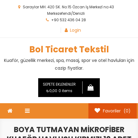
Skip
Saraylar MH. 420 SK. No:15 Özcan İş Merkezî no:43
to
Merkezefendi/Denizli
content
+90 532 436 04 28
Login
Bol Ticaret Tekstil
Kuaför, güzellik merkezi, spa, masaj, spor ve otel havluları için
cazip fiyatlar.
SEPETE EKLENENLER
₺0,00
0 items
Favoriler
(0)
BOYA TUTMAYAN MIKROFIBER