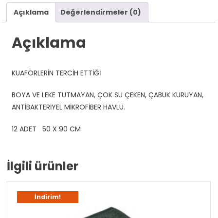
Adet
Açıklama
Değerlendirmeler (0)
50X90
cm
Açıklama
adet
KUAFÖRLERİN TERCİH ETTİĞİ
BOYA VE LEKE TUTMAYAN, ÇOK SU ÇEKEN, ÇABUK KURUYAN,
ANTİBAKTERİYEL MİKROFİBER HAVLU.
12 ADET 50 X 90 CM
İlgili ürünler
İndirim!