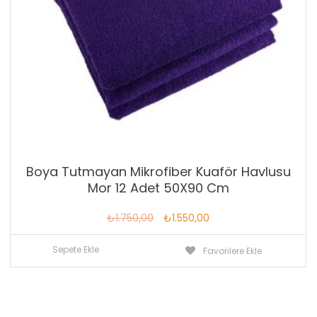
Boya Tutmayan Mikrofiber Kuaför Havlusu
Mor 12 Adet 50X90 Cm
Orijinal
Şu
₺
1.750,00
₺
1.550,00
fiyat:
andaki
Sepete Ekle
Favorilere Ekle
₺1.750,00.
fiyat:
₺1.550,00.